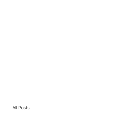
All Posts
Der Mondzyklus
Erste Seite für
September 26, 2024
September 26, 2024
Weiterlesen
Weiterlesen