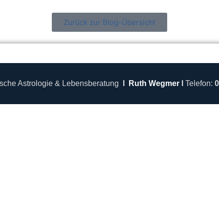
Zurück zur Blog-Übersicht
sche Astrologie & Lebensberatung
I
Ruth Wegmer
I
Telefon:
0