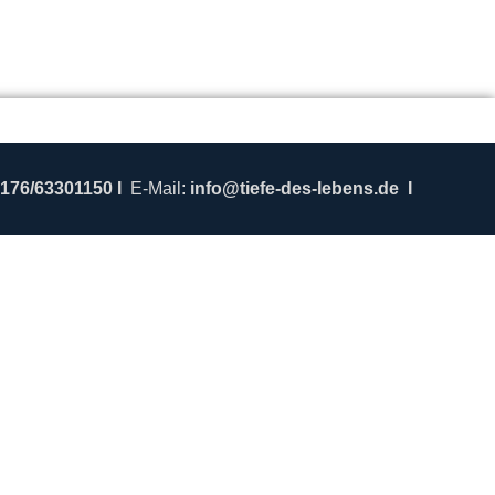
176/63301150
I
E-Mail:
info@tiefe-des-lebens.de
I